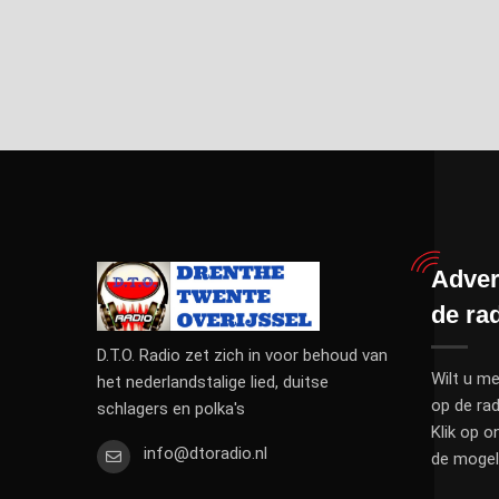
Adver
de ra
D.T.O. Radio zet zich in voor behoud van
Wilt u me
het nederlandstalige lied, duitse
op de rad
schlagers en polka's
Klik op o
info@dtoradio.nl
de mogeli