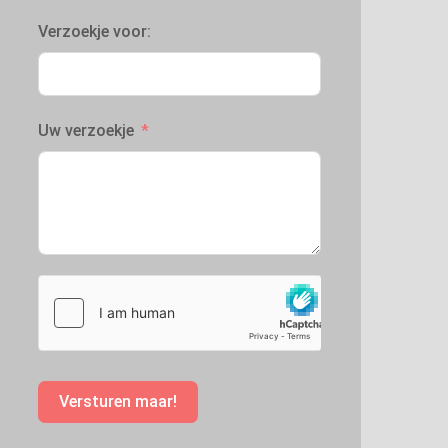
Verzoekje voor:
Uw verzoekje
Versturen maar!