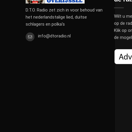
D.T.O. Radio zet zich in voor behoud van
Wilt u me
het nederlandstalige lied, duitse
op de rad
schlagers en polka's
Klik op o
info@dtoradio.nl
de mogeli