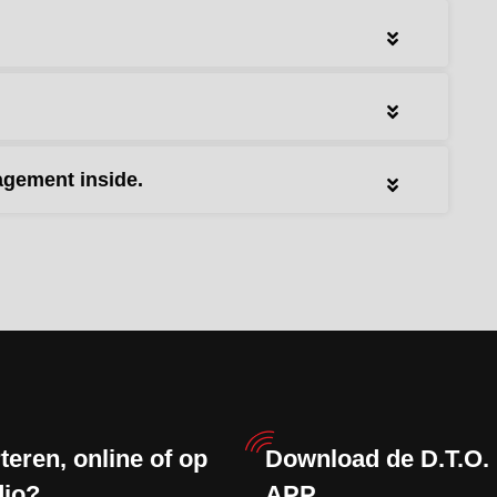
gement inside.
teren, online of op
Download de D.T.O.
dio?
APP